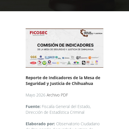
Reporte
de
Indicadores de la Mesa de
Segur
idad y Justicia de Chih
uahua
Mayo 2026
Archivo PDF
Fuente:
Fiscalía General del Estado,
Dirección de Estadística Criminal
Elaborado por:
Observatorio Ciudadano